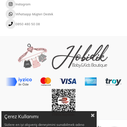
Instagram
Whatsapp Müşteri Destek
0850 480 50 08
Çerez Kullanımı
Sizlere en iyi alışveriş deneyimini sunabilmek adına
© 2026
hobidikbaby.com.tr
- Tüm Hakları Saklıdır.