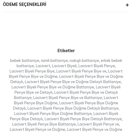
ÖDEME SEÇENEKLERI
Battaniyenin üzerine bebeğinizin ismi veya baş harfi işlenebilir. Böylece
tamamen kişiye özel ve anlamlı bir tasarım haline gelir. Zarif görünümü
sayesinde hem kullanım hem de hediye için harika bir seçimdir.
✨ Yumuşak pamuk penye kumaş
✨ Şık biyeli tasarım
✨ İsme veya harf nakışına özel üretim
✨ Yeni doğan bebekler için ideal kullanım
✨ Hastane çıkışı ve günlük kullanıma uygun
Etiketler
✨ Özel günler için zarif hediye seçeneği
Hobidik Baby’nin özel tasarım anlayışıyla hazırlanan bu battaniye,
bebek battaniye
,
isimli battaniye
,
nakışlı battaniye
,
erkek bebek
sade ve premium görünümüyle miniklere şıklık katıyor.
battaniye
,
Lacivert
,
Lacivert Biyeli
,
Lacivert Biyeli Penye
,
Lacivert Biyeli Penye Biye
,
Lacivert Biyeli Penye Biye ve
,
Lacivert
Biyeli Penye Biye ve Düğme
,
Lacivert Biyeli Penye Biye ve Düğme
Not : İSİM İŞLEME SEÇENEKLERİ SEÇİLMEDİĞİ TAKTİRDE İSİMSİZ
Detaylı
,
Lacivert Biyeli Penye Biye ve Düğme Detaylı Battaniye
,
OLARAK GÖNDERİLECEKTİR.
Lacivert Biyeli Penye Biye ve Düğme Battaniye
,
Lacivert Biyeli
Penye Biye ve Detaylı
,
Lacivert Biyeli Penye Biye ve Detaylı
Battaniye
,
Lacivert Biyeli Penye Biye ve Battaniye
,
Lacivert
Biyeli Penye Biye Düğme
,
Lacivert Biyeli Penye Biye Düğme
Detaylı
,
Lacivert Biyeli Penye Biye Düğme Detaylı Battaniye
,
Lacivert Biyeli Penye Biye Düğme Battaniye
,
Lacivert Biyeli
Penye Biye Detaylı
,
Lacivert Biyeli Penye Biye Detaylı Battaniye
,
Lacivert Biyeli Penye Biye Battaniye
,
Lacivert Biyeli Penye ve
,
Lacivert Biyeli Penye ve Düğme
,
Lacivert Biyeli Penye ve Düğme