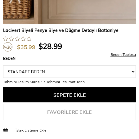
Lacivert Biyeli Penye Biye ve Düğme Detaylı Battaniye
$28.99
$35.99
20
%
Beden Tablosu
İndirim
BEDEN
Tahmini Teslim Süresi
:
7 Tahmini Teslimat Tarihi
FAVORILERE EKLE
İstek Listeme Ekle