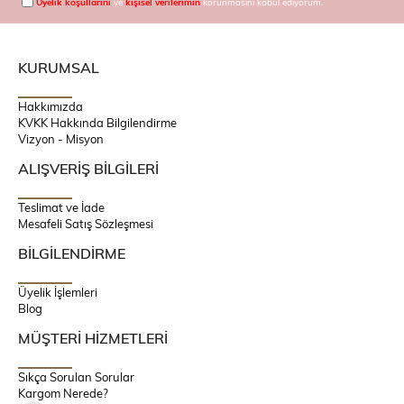
Üyelik koşullarını
ve
kişisel verilerimin
korunmasını kabul ediyorum.
KURUMSAL
Hakkımızda
KVKK Hakkında Bilgilendirme
Vizyon - Misyon
ALIŞVERİŞ BİLGİLERİ
Teslimat ve İade
Mesafeli Satış Sözleşmesi
BİLGİLENDİRME
Üyelik İşlemleri
Blog
MÜŞTERİ HİZMETLERİ
Sıkça Sorulan Sorular
Kargom Nerede?