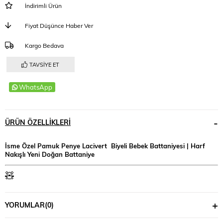
İndirimli Ürün
Fiyat Düşünce Haber Ver
Kargo Bedava
TAVSIYE ET
WhatsApp
ÜRÜN ÖZELLIKLERI
İsme Özel Pamuk Penye Lacivert Biyeli Bebek Battaniyesi | Harf
Nakışlı Yeni Doğan Battaniye
🧸
Bebeğinizin hassas teni için özenle hazırlanan bu şık battaniye,
yumuşacık pamuk penye kumaşı ve zarif biyeli detaylarıyla konforu ve
YORUMLAR
(0)
şıklığı bir araya getirir. Günlük kullanımda, hastane çıkışında ve özel
anlarda bebeğinize yumuşak bir dokunuş sunar.