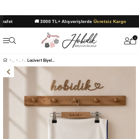
afet
🚚 3000 TL+ Alışverişlerde
Ücretsiz Kargo
0
Lacivert Biyeli Penye Biye ve Düğme Detaylı Battaniye