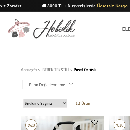
fet
🚚 3000 TL+ Alışverişlerde
Ücretsiz Kargo
EL
Anasayfa
BEBEK TEKSTİLİ
Puset Örtüsü
Puan Değerlendirme
12 Ürün
%20
%20