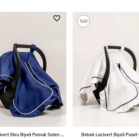
%20
SEPETE EKLE
SEPETE EKLE
Bebek Lacivert Ekru Biyeli Pamuk Saten Puset Örtüsü
Bebek Lacivert Biyeli Puset