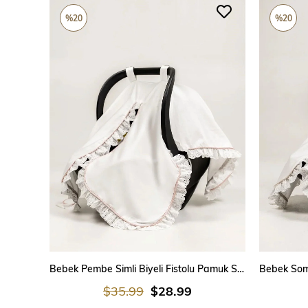
%20
%20
SEPETE EKLE
Bebek Pembe Simli Biyeli Fistolu Pamuk Saten Puset Örtüsü
$35.99
$28.99