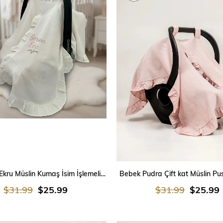
SEPETE EKLE
SEPETE EKLE
Kız Bebek Ekru Müslin Kumaş İsim İşlemeli Puset Örtüsü
Bebek Pudra Çift kat Müslin Pu
$31.99
$25.99
$31.99
$25.99