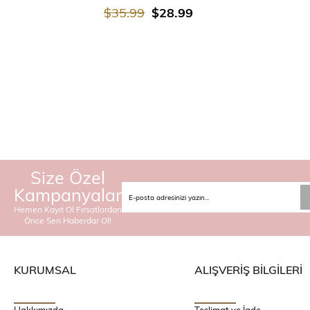
$35.99
$28.99
Size Özel
Kampanyalar
Hemen Kayıt Ol Fırsatlardan
Önce Sen Haberdar Ol!
KURUMSAL
ALIŞVERİŞ BİLGİLERİ
Hakkımızda
Teslimat ve İade