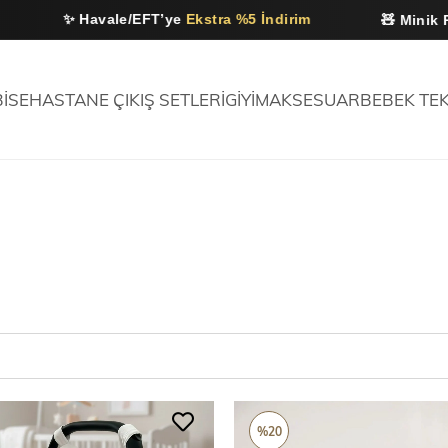
✨ Havale/EFT’ye
Ekstra %5 İndirim
🧸 Minik Ruhlar 
BİSE
HASTANE ÇIKIŞ SETLERİ
GİYİM
AKSESUAR
BEBEK TEK
%20