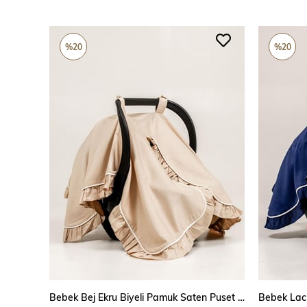
%20
%20
SEPETE EKLE
Bebek Bej Ekru Biyeli Pamuk Saten Puset Örtüsü