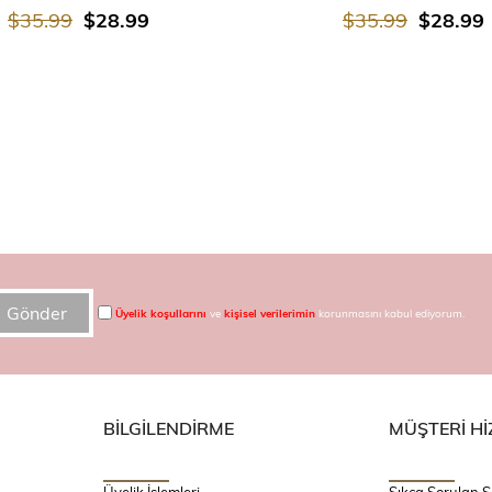
$35.99
$28.99
$35.99
$28.99
Gönder
Üyelik koşullarını
ve
kişisel verilerimin
korunmasını kabul ediyorum.
BİLGİLENDİRME
MÜŞTERİ Hİ
Üyelik İşlemleri
Sıkça Sorulan S