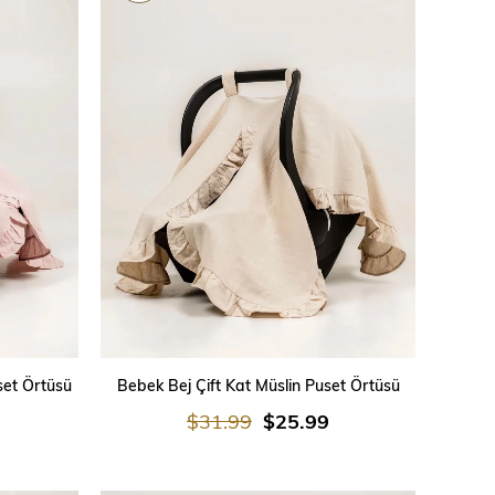
SEPETE EKLE
set Örtüsü
Bebek Bej Çift Kat Müslin Puset Örtüsü
$31.99
$25.99