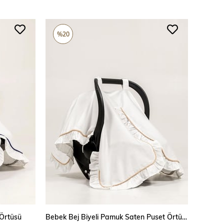
%20
SEPETE EKLE
 Örtüsü
Bebek Bej Biyeli Pamuk Saten Puset Örtüsü