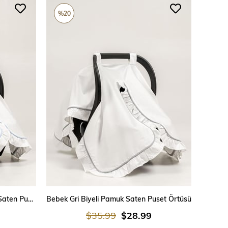
%20
SEPETE EKLE
Bebek Bebe Mavi Biyeli Pamuk Saten Puset Örtüsü
Bebek Gri Biyeli Pamuk Saten Puset Örtüsü
$35.99
$28.99