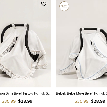
%20
SEPETE EKLE
SEPETE EKLE
Bebek Somon Simli Biyeli Fistolu Pamuk Saten Puset Örtüsü
$35.99
$28.99
$35.99
$28.99