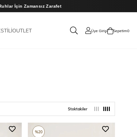
İçin Zamansız Zarafet
STİLİ
OUTLET
Üye Girişi
Sepetim
0
Stoktakiler
%20