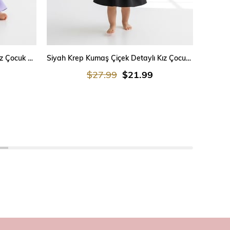
SEPETE EKLE
Lila Krep Kumaş Çiçek Detaylı Kız Çocuk Elbisesi – Doğum Günü & Mevlüt Elbisesi
Siyah Krep Kumaş Çiçek Detaylı Kız Çocuk Elbisesi – Doğum Günü & Mevlüt Elbisesi
$27.99
$21.99