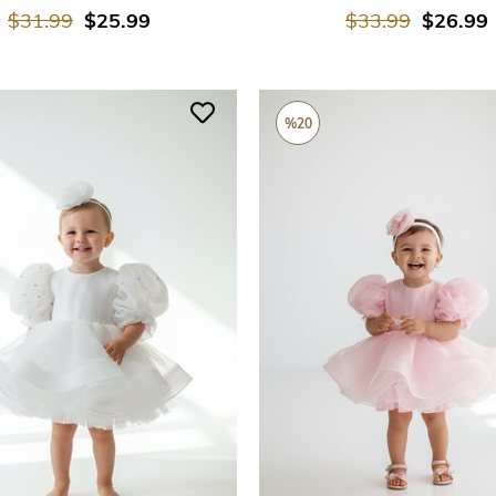
$31.99
$25.99
$33.99
$26.99
%20