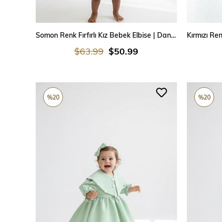
SEPETE EKLE
Somon Renk Fırfırlı Kız Bebek Elbise | Dantelli Yaka ve Balon Kol Tasarım
$63.99
$50.99
%20
%20