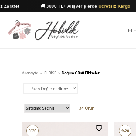
✨ Ha
🚚 3000 TL+ Alışverişlerde
Ücretsiz Kargo
EL
Anasayfa
ELBİSE
Doğum Günü Elbiseleri
Puan Değerlendirme
34 Ürün
%20
%20