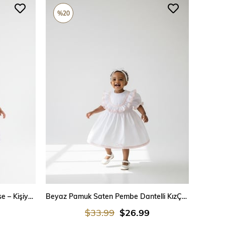
%20
SEPETE EKLE
Lila Poplin Kumaş Kız Çocuk Elbise – Kişiye Özel İsim İşlemeli Özel Dikim Elbise (0-3 Ay / 6 Yaş)
Beyaz Pamuk Saten Pembe Dantelli KızÇocuk Elbise
$33.99
$26.99