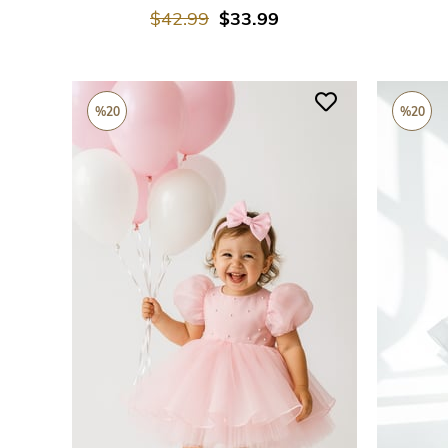
$42.99
$33.99
%20
%20