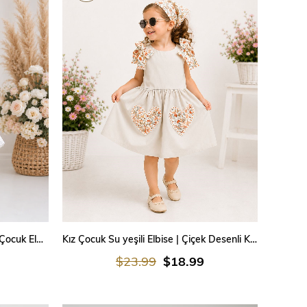
SEPETE EKLE
Vintage Fisto Pamuk Kumaş Kız Çocuk Elbise – Pamuk Astarlı, Bandanalı | 1-5 Yaş
Kız Çocuk Su yeşili Elbise | Çiçek Desenli Kalp Cepli Pamuk Poplin Fiyonk Detaylı Özel Dikim Elbise 1-5 Yaş
$23.99
$18.99