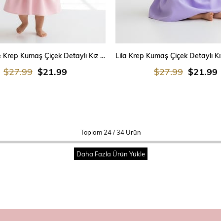
SEPETE EKLE
SEPETE EKLE
Toz Pembe Krep Kumaş Çiçek Detaylı Kız Çocuk Elbisesi – Doğum Günü & Mevlüt Elbisesi
$27.99
$21.99
$27.99
$21.99
Toplam
24
/
34
Ürün
Daha Fazla Ürün Yükle