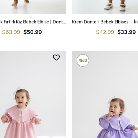
SEPETE EKLE
SEPETE EKLE
Kırmızı Renk Fırfırlı Kız Bebek Elbise | Dantelli Yaka ve Balon Kol Tasarım
$63.99
$50.99
$42.99
$33.99
%20