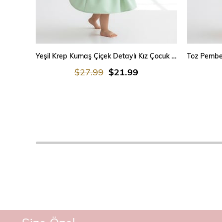
SEPETE EKLE
Yeşil Krep Kumaş Çiçek Detaylı Kız Çocuk Elbisesi – Doğum Günü & Mevlüt Elbisesi
$27.99
$21.99