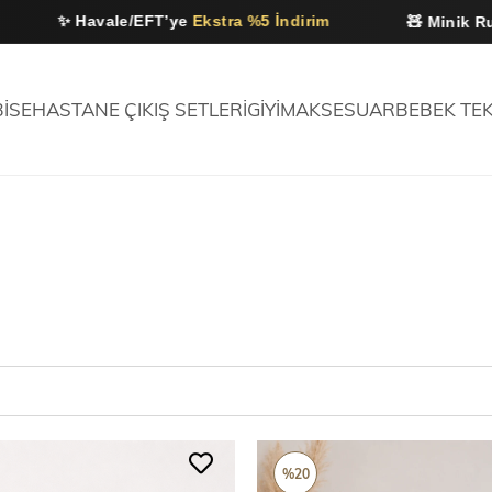
vale/EFT’ye
Ekstra %5 İndirim
🧸 Minik Ruhlar İçin Za
BİSE
HASTANE ÇIKIŞ SETLERİ
GİYİM
AKSESUAR
BEBEK TEK
%20