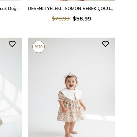
SEPETE EKLE
Pembe Taşlı Kabarık Tüllü Kız Çocuk Doğum Günü Elbisesi – Prenses Model
DESENLİ YELEKLİ SOMON BEBEK ÇOCUK ELBİSE
$70.99
$56.99
%20