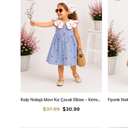
SEPETE EKLE
Kalp Nakışlı Mavi Kız Çocuk Elbise – Kırmızı Yaka Detaylı, Bandanalı | 2-7 Yaş
$37.99
$30.99