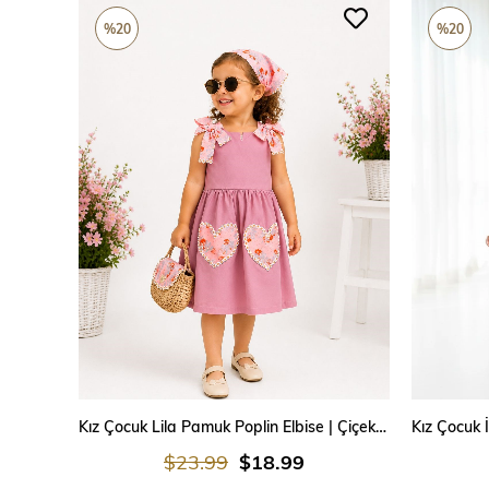
%20
%20
SEPETE EKLE
Kız Çocuk Lila Pamuk Poplin Elbise | Çiçek Desenli Kalp Cepli Fiyonk Detaylı Özel Dikim Elbise 1-5 Yaş
$23.99
$18.99