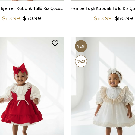
SEPETE EKLE
SEPETE EKLE
Beyaz Taş İşlemeli Kabarık Tüllü Kız Çocuk Doğum Günü Elbisesi
$63.99
$50.99
$63.99
$50.99
YENI
ÜRÜN
%20