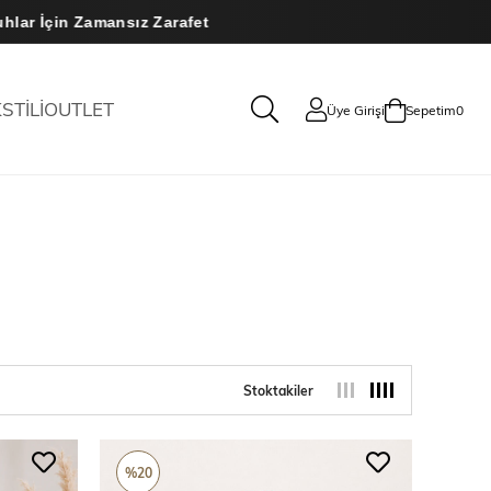
mansız Zarafet
STİLİ
OUTLET
Üye Girişi
Sepetim
0
Stoktakiler
%20