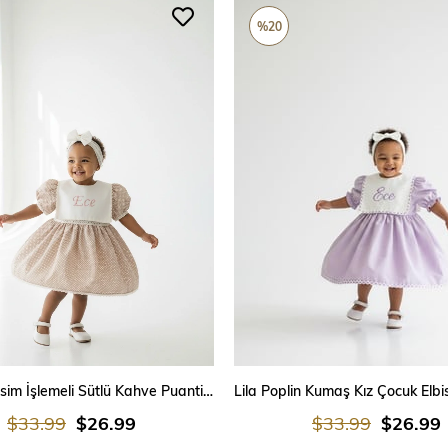
%20
SEPETE EKLE
SEPETE EKLE
Kız Çocuk İsim İşlemeli Sütlü Kahve Puantiyeli Elbise – Önlüklü Dantelli Özel Dikim Elbise (0-3 Ay / ,5 Yaş)
$33.99
$26.99
$33.99
$26.99