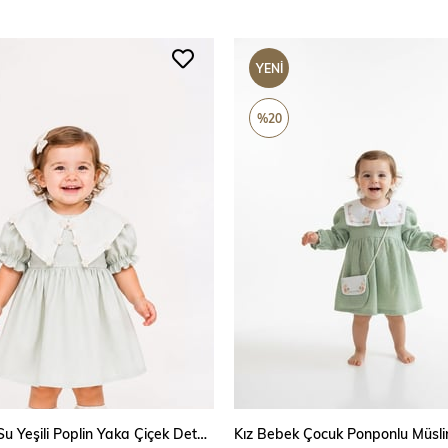
YENI
ÜRÜN
%20
SEPETE EKLE
SEPETE EKLE
Kız Çocuk Su Yeşili Poplin Yaka Çiçek Detaylı Elbise