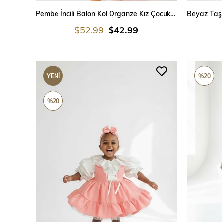
SEPETE EKLE
Pembe İncili Balon Kol Organze Kız Çocuk Doğum Günü Elbise
$52.99
$42.99
YENI
%20
ÜRÜN
%20