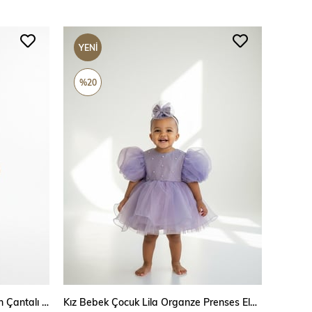
YENI
ÜRÜN
%20
SEPETE EKLE
Kız Bebek Çocuk Ponponlu Müslin Çantalı Elbise
Kız Bebek Çocuk Lila Organze Prenses Elbise – Göğüs İnci İşlemeli Doğum Günü Elbisesi