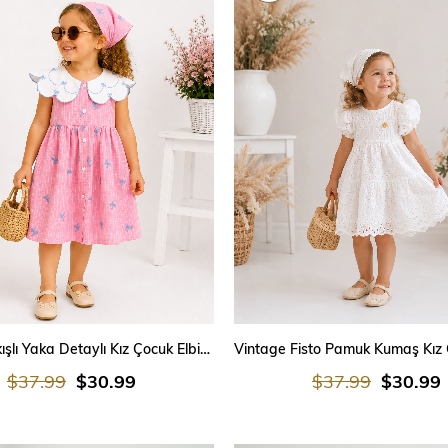
SEPETE EKLE
SEPETE EKLE
Fiyonk Nakışlı Yaka Detaylı Kız Çocuk Elbise – Bandanalı | 2-7 Yaş
$37.99
$30.99
$37.99
$30.99