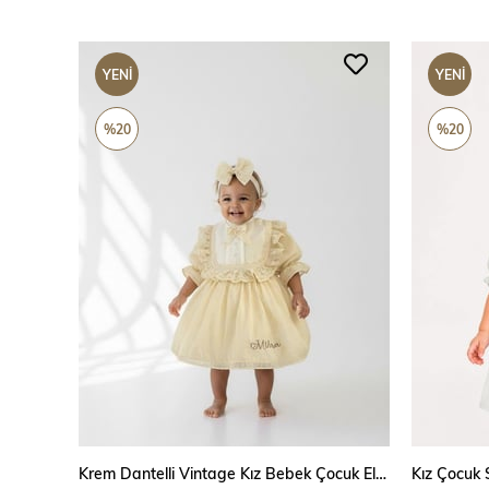
YENI
YENI
ÜRÜN
ÜRÜN
%20
%20
SEPETE EKLE
Krem Dantelli Vintage Kız Bebek Çocuk Elbise