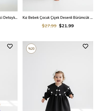
SEPETE EKLE
Krem Dantelli Bebek Elbisesi – İnci Detaylı, Fırfırlı Vintage Tasarım Kız Bebek Özel Gün Elbisesi
Kız Bebek Çocuk Çiçek Desenli Bürümcük Müslin Özel Gün Elbisesi
$27.99
$21.99
%20