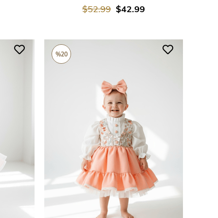
$52.99
$42.99
%20