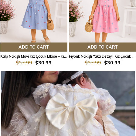
ADD TO CART
ADD TO CART
Kalp Nakışlı Mavi Kız Çocuk Elbise – Kırmızı Yaka Detaylı, Bandanalı | 2-7 Yaş
Fiyonk Nakışlı Yaka Detaylı Kız Çocuk Elbise – Bandanalı | 2-7 Yaş
$37.99
$30.99
$37.99
$30.99
%20
%20
ADD TO
CART
Bere Şapka
$4.99