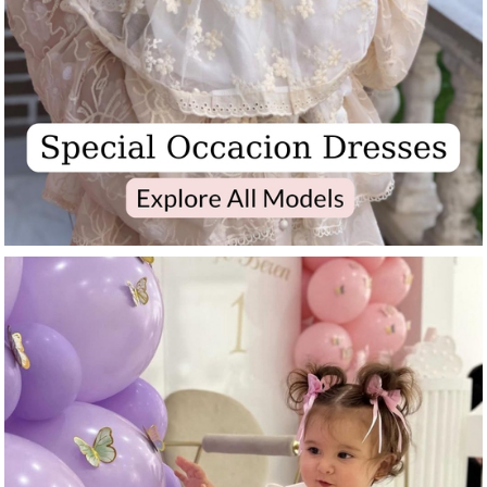
ADD TO CART
Vintage Fisto Pamuk Kumaş Kız Çocuk Elbise – Pamuk Astarlı, Bandanalı | 1-5 Y
$37.99
$30.99
ADD TO CART
İsimli Penye Yenidoğan 3'lü Hastane Çıkışı Seti – Penye Tulum, Peny