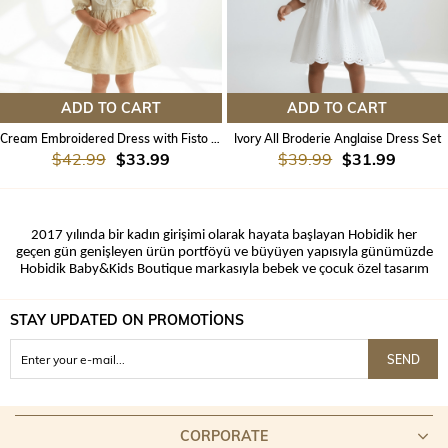
ADD TO CART
ADD TO CART
Cream Embroidered Dress with Fisto Collar
Ivory All Broderie Anglaise Dress Set
$42.99
$33.99
$39.99
$31.99
2017 yılında bir kadın girişimi olarak hayata başlayan Hobidik her
geçen gün genişleyen ürün portföyü ve büyüyen yapısıyla günümüzde
Hobidik Baby&Kids Boutique markasıyla bebek ve çocuk özel tasarım
giyim ürünleri alanında faaliyet göstermektedir. Hobidik Baby&Kids
Boutique ailesi olarak her daim hayal ettiğiniz ürünleri A+ kalite ile size
STAY UPDATED ON PROMOTİONS
özel üreterek sunmaktayız.
Günümüzde en çok ilgi gören özel tasarım bebek giyim markası
SEND
olmanın yanı sıra, 5 kıta ve 10’dan fazla ülkeye yaptığımız ihracatın
verdiği gururla büyüme yolunda emin adımlarla ilerlemekteyiz.
Gösterdiğiniz ilgi ile büyümemizin bir getirisi olarak satışlarımıza
devam ettiğimiz kanalların en yenisi ve bizler için en değerlisi olan
www.hobidikbaby.com.tr
CORPORATE
Hobidik Baby&Kids Boutique online